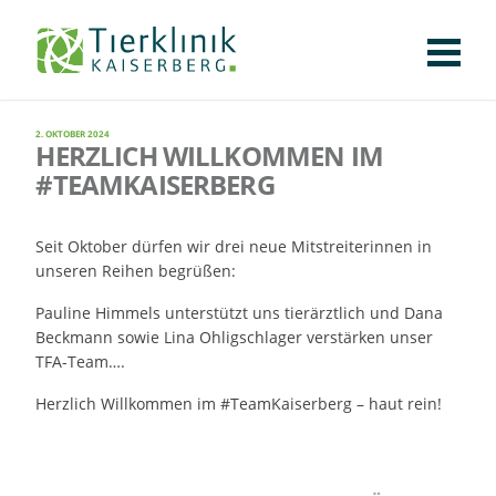
KLINIK
FÜR PATIENTEN
FÜR ÜBERWEISENDE
TEAM
STELLENANGEBOTE
APOTHEKE
WILDTIERE
FACHBEREICHE
Tierklinik
CHIRURGIE
AUGENHEILKUNDE
KARDIOLOGIE
BILDGEBUNG
INNERE MEDIZIN
WEITERE
2. OKTOBER 2024
AKTUELLES
HERZLICH WILLKOMMEN IM
Kaiserberg
#TEAMKAISERBERG
KARRIERE
VERANSTALTUNGEN
PUBLIKATIONEN
DOWNLOADS
LEXIKON
Seit Oktober dürfen wir drei neue Mitstreiterinnen in
KONTAKT
unseren Reihen begrüßen:
Pauline Himmels unterstützt uns tierärztlich und Dana
Beckmann sowie Lina Ohligschlager verstärken unser
TFA-Team….
Herzlich Willkommen im #TeamKaiserberg – haut rein!