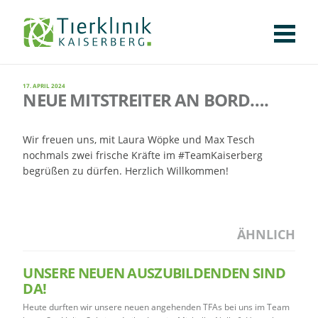
KLINIK
FÜR PATIENTEN
FÜR ÜBERWEISENDE
TEAM
STELLENANGEBOTE
APOTHEKE
WILDTIERE
FACHBEREICHE
Tierklinik
CHIRURGIE
AUGENHEILKUNDE
KARDIOLOGIE
BILDGEBUNG
INNERE MEDIZIN
WEITERE
17. APRIL 2024
AKTUELLES
NEUE MITSTREITER AN BORD….
Kaiserberg
KARRIERE
VERANSTALTUNGEN
PUBLIKATIONEN
DOWNLOADS
LEXIKON
Wir freuen uns, mit Laura Wöpke und Max Tesch
nochmals zwei frische Kräfte im #TeamKaiserberg
KONTAKT
begrüßen zu dürfen. Herzlich Willkommen!
ÄHNLICH
UNSERE NEUEN AUSZUBILDENDEN SIND
DA!
Heute durften wir unsere neuen angehenden TFAs bei uns im Team