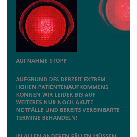
Kaiserberg
AUFNAHME-STOPP
AUFGRUND DES DERZEIT EXTREM
HOHEN PATIENTENAUFKOMMENS
KÖNNEN WIR LEIDER BIS AUF
WEITERES NUR NOCH AKUTE
NOTFÄLLE UND BEREITS VEREINBARTE
TERMINE BEHANDELN!
IN ALLEN ANDEREN FÄLLEN MÜSSEN