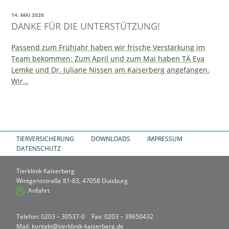
14. MAI 2026
DANKE FÜR DIE UNTERSTÜTZUNG!
Passend zum Frühjahr haben wir frische Verstärkung im
Team bekommen: Zum April und zum Mai haben TÄ Eva
Lemke und Dr. Juliane Nissen am Kaiserberg angefangen.
Wir…
TIERVERSICHERUNG
DOWNLOADS
IMPRESSUM
DATENSCHUTZ
Tierklinik Kaiserberg
Wintgensstraße 81-83, 47058 Duisburg
Anfahrt
Telefon: 0203 – 30537-0
Fax: 0203 – 39650432
Mail:
kontakt@tierklinik-kaiserberg.de