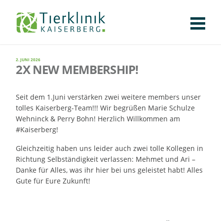
KLINIK
FÜR PATIENTEN
FÜR ÜBERWEISENDE
TEAM
STELLENANGEBOTE
APOTHEKE
WILDTIERE
FACHBEREICHE
Tierklinik
CHIRURGIE
AUGENHEILKUNDE
KARDIOLOGIE
BILDGEBUNG
INNERE MEDIZIN
WEITERE
2. JUNI 2026
AKTUELLES
2X NEW MEMBERSHIP!
Kaiserberg
KARRIERE
VERANSTALTUNGEN
PUBLIKATIONEN
DOWNLOADS
LEXIKON
Seit dem 1.Juni verstärken zwei weitere members unser
tolles Kaiserberg-Team!!! Wir begrüßen Marie Schulze
KONTAKT
Wehninck & Perry Bohn! Herzlich Willkommen am
#Kaiserberg!
Gleichzeitig haben uns leider auch zwei tolle Kollegen in
Richtung Selbständigkeit verlassen: Mehmet und Ari –
Danke für Alles, was ihr hier bei uns geleistet habt! Alles
Gute für Eure Zukunft!