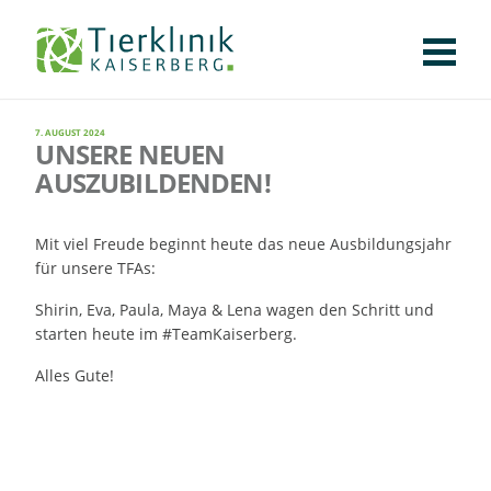
KLINIK
FÜR PATIENTEN
FÜR ÜBERWEISENDE
TEAM
STELLENANGEBOTE
APOTHEKE
WILDTIERE
FACHBEREICHE
Tierklinik
CHIRURGIE
AUGENHEILKUNDE
KARDIOLOGIE
BILDGEBUNG
INNERE MEDIZIN
WEITERE
7. AUGUST 2024
AKTUELLES
UNSERE NEUEN
Kaiserberg
AUSZUBILDENDEN!
KARRIERE
VERANSTALTUNGEN
PUBLIKATIONEN
DOWNLOADS
LEXIKON
Mit viel Freude beginnt heute das neue Ausbildungsjahr
KONTAKT
für unsere TFAs:
Shirin, Eva, Paula, Maya & Lena wagen den Schritt und
starten heute im #TeamKaiserberg.
Alles Gute!