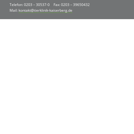
Telefon: 0203 – 30537-0
Fax: 0203 – 39650432
Mail:
kontakt@tierklinik-kaiserberg.de