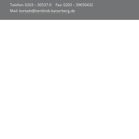
Telefon: 0203 – 30537-0
Fax: 0203 – 39650432
Mail:
kontakt@tierklinik-kaiserberg.de