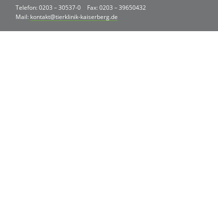
Telefon: 0203 – 30537-0
Fax: 0203 – 39650432
Mail:
kontakt@tierklinik-kaiserberg.de