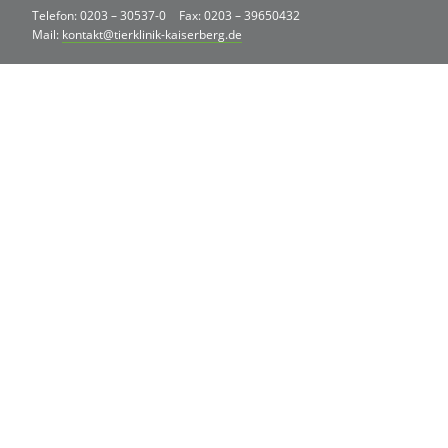
Telefon: 0203 – 30537-0
Fax: 0203 – 39650432
Mail:
kontakt@tierklinik-kaiserberg.de