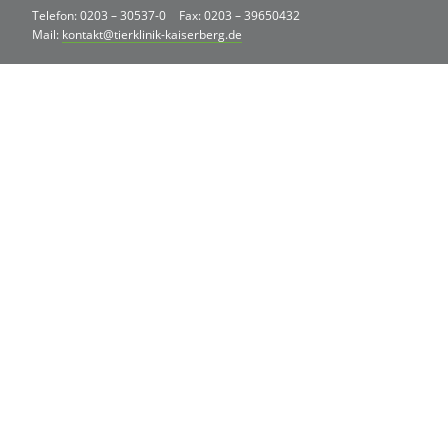
Telefon: 0203 – 30537-0
Fax: 0203 – 39650432
Mail:
kontakt@tierklinik-kaiserberg.de