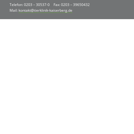
Telefon: 0203 – 30537-0
Fax: 0203 – 39650432
Mail:
kontakt@tierklinik-kaiserberg.de