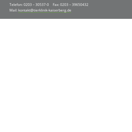
Telefon: 0203 – 30537-0
Fax: 0203 – 39650432
Mail:
kontakt@tierklinik-kaiserberg.de