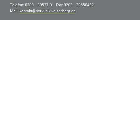
Telefon: 0203 – 30537-0
Fax: 0203 – 39650432
Mail:
kontakt@tierklinik-kaiserberg.de