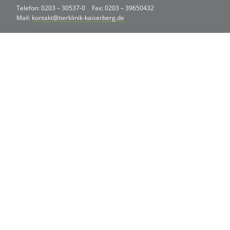
Telefon: 0203 – 30537-0
Fax: 0203 – 39650432
Mail:
kontakt@tierklinik-kaiserberg.de