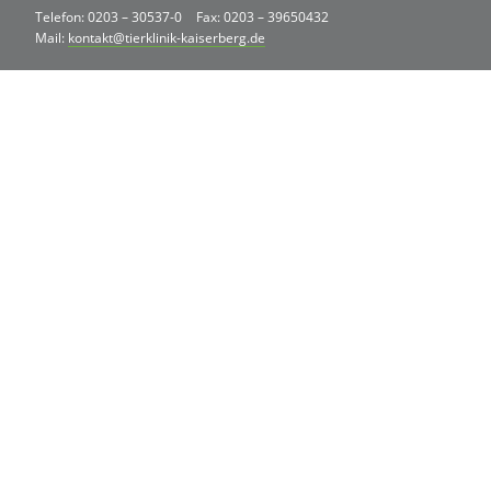
Telefon: 0203 – 30537-0
Fax: 0203 – 39650432
Mail:
kontakt@tierklinik-kaiserberg.de