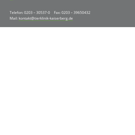
Telefon: 0203 – 30537-0
Fax: 0203 – 39650432
Mail:
kontakt@tierklinik-kaiserberg.de