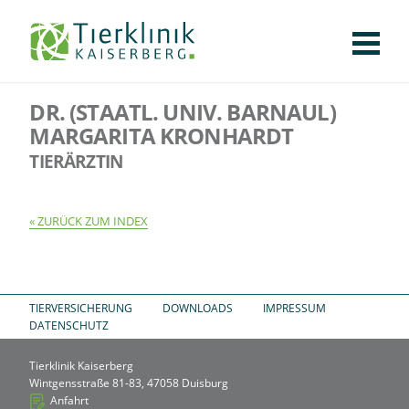
KLINIK
FÜR PATIENTEN
Tierklinik
FÜR ÜBERWEISENDE
DR. (STAATL. UNIV. BARNAUL)
TEAM
Kaiserberg
MARGARITA KRONHARDT
STELLENANGEBOTE
TIERÄRZTIN
APOTHEKE
WILDTIERE
ZURÜCK ZUM INDEX
FACHBEREICHE
CHIRURGIE
AUGENHEILKUNDE
KARDIOLOGIE
BILDGEBUNG
INNERE MEDIZIN
WEITERE
AKTUELLES
TIERVERSICHERUNG
DOWNLOADS
IMPRESSUM
KARRIERE
VERANSTALTUNGEN
PUBLIKATIONEN
DOWNLOADS
DATENSCHUTZ
LEXIKON
Tierklinik Kaiserberg
KONTAKT
Wintgensstraße 81-83, 47058 Duisburg
Anfahrt