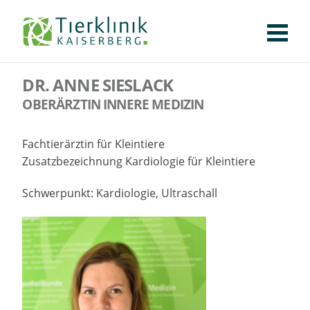
KLINIK
FÜR PATIENTEN
Tierklinik
FÜR ÜBERWEISENDE
DR. ANNE SIESLACK
TEAM
Kaiserberg
OBERÄRZTIN INNERE MEDIZIN
STELLENANGEBOTE
APOTHEKE
Fachtierärztin für Kleintiere
WILDTIERE
Zusatzbezeichnung Kardiologie für Kleintiere
FACHBEREICHE
Schwerpunkt: Kardiologie, Ultraschall
CHIRURGIE
AUGENHEILKUNDE
KARDIOLOGIE
BILDGEBUNG
INNERE MEDIZIN
WEITERE
AKTUELLES
KARRIERE
VERANSTALTUNGEN
PUBLIKATIONEN
DOWNLOADS
LEXIKON
KONTAKT