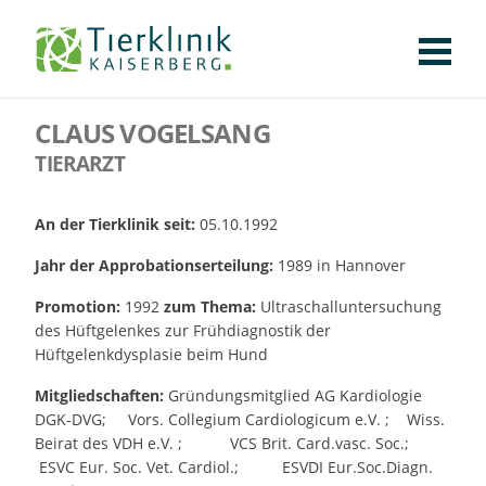
KLINIK
FÜR PATIENTEN
Tierklinik
FÜR ÜBERWEISENDE
CLAUS VOGELSANG
TEAM
Kaiserberg
TIERARZT
STELLENANGEBOTE
APOTHEKE
An der Tierklinik seit:
05.10.1992
WILDTIERE
Jahr der Approbationserteilung:
1989 in Hannover
FACHBEREICHE
Promotion:
1992
zum Thema:
Ultraschalluntersuchung
des Hüftgelenkes zur Frühdiagnostik der
CHIRURGIE
AUGENHEILKUNDE
KARDIOLOGIE
BILDGEBUNG
INNERE MEDIZIN
WEITERE
AKTUELLES
Hüftgelenkdysplasie beim Hund
KARRIERE
VERANSTALTUNGEN
PUBLIKATIONEN
DOWNLOADS
LEXIKON
Mitgliedschaften:
Gründungsmitglied AG Kardiologie
DGK-DVG; Vors. Collegium Cardiologicum e.V. ; Wiss.
Beirat des VDH e.V. ; VCS Brit. Card.vasc. Soc.;
KONTAKT
ESVC Eur. Soc. Vet. Cardiol.; ESVDI Eur.Soc.Diagn.